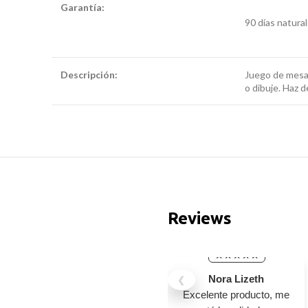
Garantía:
mesas y sillas para niños
90 días natura
de madera
Descripción:
mesas y sillas para
Juego de mesa a
niños de madera
o dibuje. Haz 
Reviews
Nora Lizeth
❮
Excelente producto, me