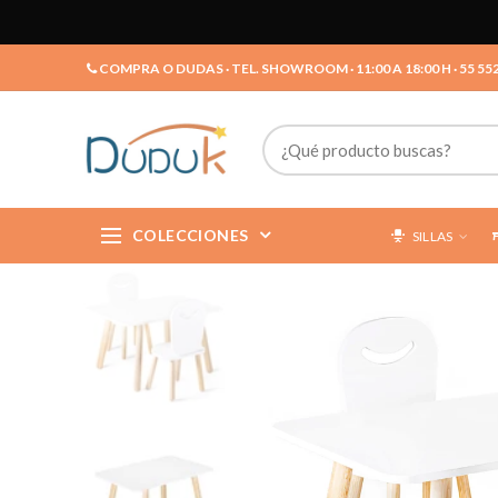
COMPRA O DUDAS · TEL. SHOWROOM · 11:00 A 18:00 H · 55 55
COLECCIONES
SILLAS