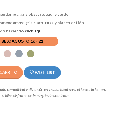
mendamos: gris obscuro, azul y verde
omendamos: gris claro, rosa y blanco ostión
bado haciendo
click aquí
CIBELO
AGOSTO 16 - 21
 CARRITO
WISH LIST
da comodidad y diversión en grupo. Ideal para el juego, la lectura
us hijos disfruten de la alegría de ambiente!