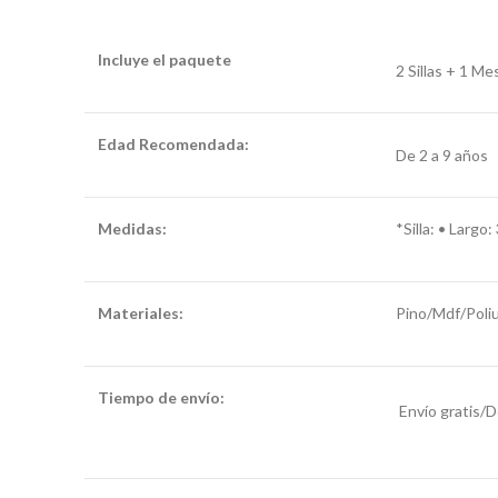
Incluye el paquete
2 Sillas + 1 Me
Edad Recomendada:
De 2 a 9 años
Medidas:
*Silla: • Largo
Materiales:
Pino/Mdf/Poliu
Tiempo de envío:
mesas y sillas para
Envío gratis/D
niños de madera