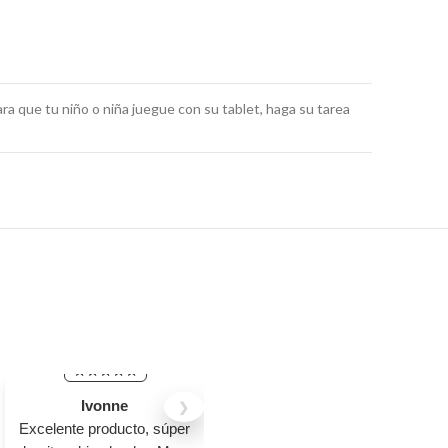
ara que tu niño o niña juegue con su tablet, haga su tarea
Ivonne
Jovanna Janely
❯
Excelente producto, súper
Me encantaron las mesas