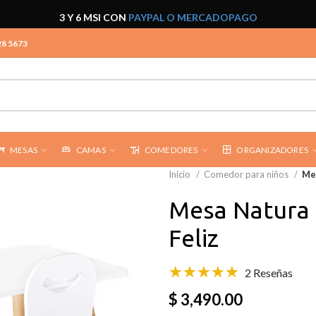
3 Y 6 MSI CON
PAYPAL O MERCADOPAGO
28 5673
MESAS
CAMAS
COMEDORES
ORGANIZADORES
Inicio
Comedor para niños
Mes
Mesa Natura R
Feliz
2 Reseñas
$ 3,490.00