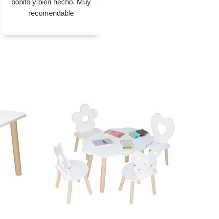
bonito y bien hecho. Muy
y sillas. Los colores me
recomendable
encantaron, ojalá pudieran
agregar el ...