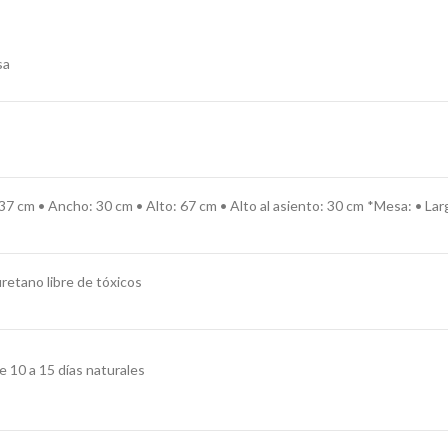
sa
: 37 cm • Ancho: 30 cm • Alto: 67 cm • Alto al asiento: 30 cm
*Mesa:
•
Lar
retano libre de tóxicos
e 10 a 15 días naturales