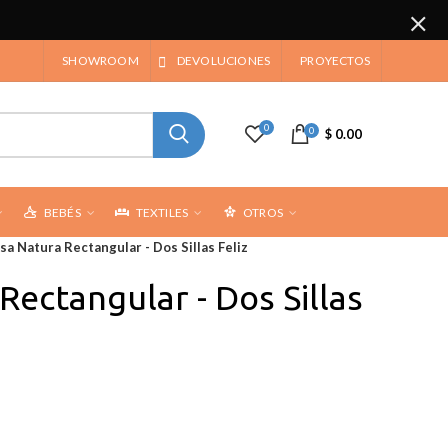
SHOWROOM
DEVOLUCIONES
PROYECTOS
0
0
$ 0.00
BEBÉS
TEXTILES
OTROS
a Natura Rectangular - Dos Sillas Feliz
ectangular - Dos Sillas