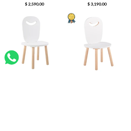
$ 2,590.00
$ 3,190.00
Silla Feliz (barnizada)
Silla Feliz 11 (no barnizada)
2
1
$ 990.00
$ 990.00