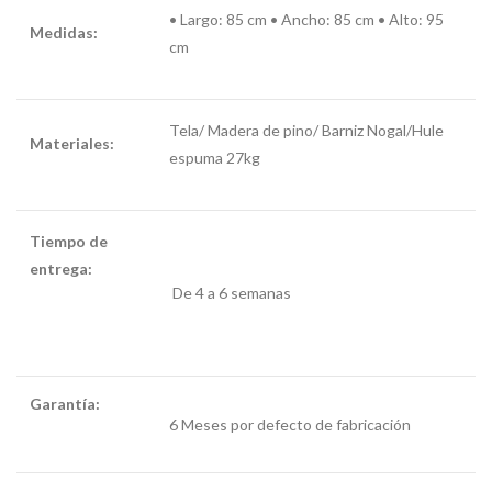
•
Largo: 85 cm • Ancho: 85 cm • Alto: 95
Medidas:
cm
Tela/ Madera de pino/ Barniz Nogal/Hule
Materiales:
espuma 27kg
Tiempo de
entrega:
sillón
De 4 a 6 semanas
para
amamantar
Garantía:
sillón
para
6 Meses por defecto de fabricación
amamantar