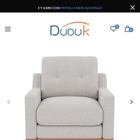
3 Y 6 MSI CON
PAYPAL O MERCADOPAGO
0
0