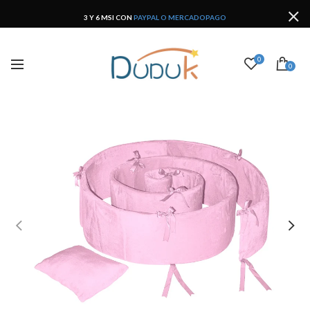
3 Y 6 MSI CON
PAYPAL O MERCADOPAGO
0
0