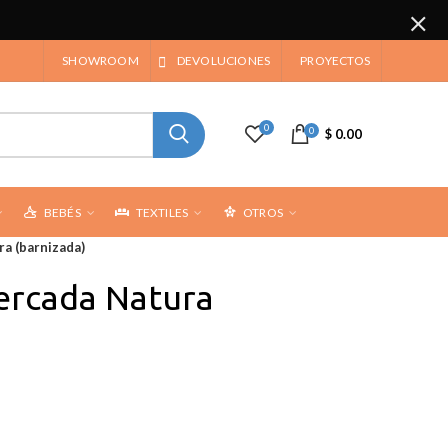
SHOWROOM
DEVOLUCIONES
PROYECTOS
0
0
$ 0.00
BEBÉS
TEXTILES
OTROS
a (barnizada)
ercada Natura