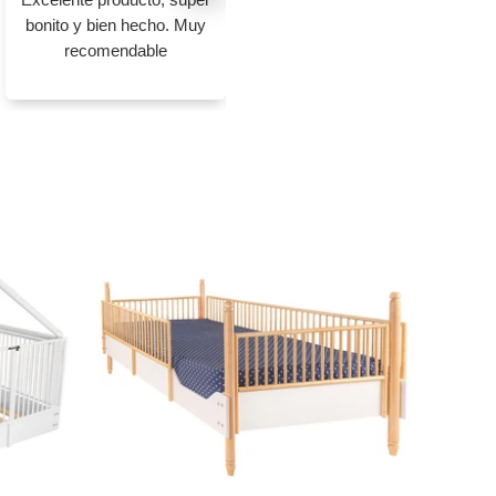
bonito y bien hecho. Muy
y sillas. Los colores me
recomendable
encantaron, ojalá pudieran
agregar el ...