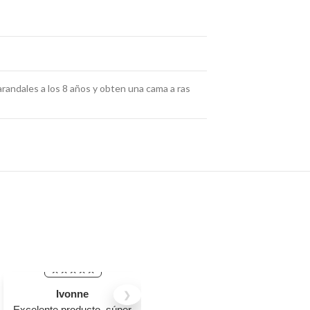
arandales a los 8 años y obten una cama a ras
Ivonne
Jovanna Janely
❯
Excelente producto, súper
Me encantaron las mesas