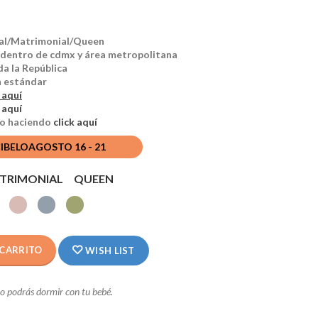
ual/Matrimonial/Queen
o dentro de cdmx y área metropolitana
da la República
n estándar
 aquí
 aquí
ado haciendo
click aquí
CIBELO
AGOSTO 16 - 21
TRIMONIAL
QUEEN
 CARRITO
WISH LIST
o podrás dormir con tu bebé.