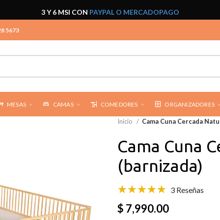
3 Y 6 MSI CON
PAYPAL O MERCADOPAGO
28 5673
MESAS
CAMAS
COMEDORES
ORGANIZADORES
Inicio
Cama Cuna Cercada Natur
Cama Cuna C
(barnizada)
3 Reseñas
$ 7,990.00