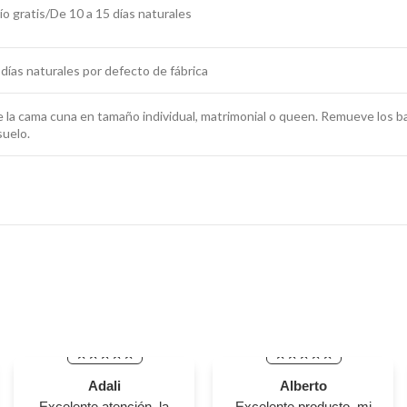
o gratis/De 10 a 15 días naturales
días naturales por defecto de fábrica
e la cama cuna en tamaño individual, matrimonial o queen. Remueve los b
suelo.
Adali
Alberto
Excelente atención, la
Excelente producto, mi