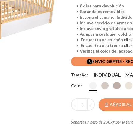
8 días para devolución
Barandales removibles
Escoge el tamaño: Individ
Incluye servicio de armad
Incluye envío gratuito a to
Adapta a cualquier colchó
Encuentra un colchón
click
Encuentra una trenza
click
Verifica el color del acab
ENVIO GRATIS - RE
INDIVIDUAL
MA
Tamaño:
Color:
AÑADIR AL
Soporta un peso de 200kg por lo tant