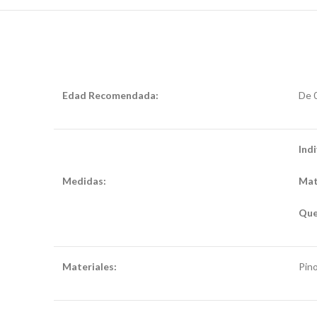
Edad Recomendada:
De 0
Indi
Medidas:
Mat
Que
Materiales:
cama para niños montessori
Pin