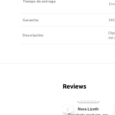
Tiempo de entrega:
cama cuna de madera
Enví
Garantía:
cama cuna de madera
180 
Elig
Descripción:
cama cuna de madera
del 
Reviews
Nora Lizeth
❮
Excelente producto, me