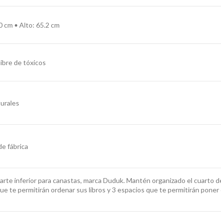
0 cm • Alto: 65.2 cm
libre de tóxicos
turales
de fábrica
 parte inferior para canastas, marca Duduk. Mantén organizado el cuarto d
e te permitirán ordenar sus libros y 3 espacios que te permitirán poner can