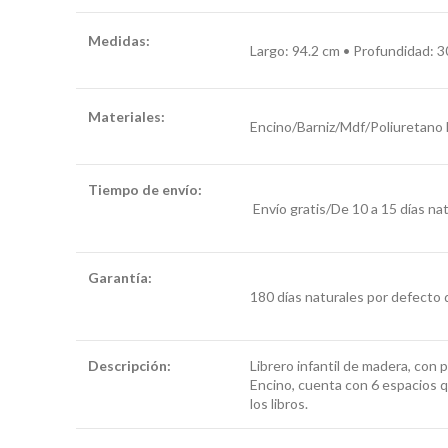
Medidas:
Largo: 94.2 cm • Profundidad: 3
Materiales:
Encino/Barniz/Mdf/
Poliuretano 
Tiempo de envío:
librero para niños
Envío gratis/De 10 a 15 días na
pequeños
Garantía:
librero para niños
180 días naturales por defecto 
pequeños
Descripción:
Librero infantil de madera, con
librero para niños
Encino, cuenta con 6 espacios qu
pequeños
los libros.