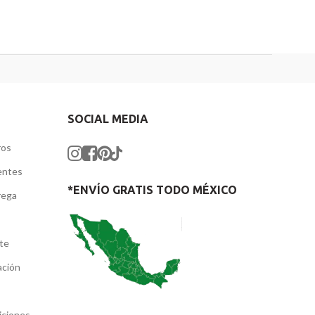
SOCIAL MEDIA
ros
entes
*ENVÍO GRATIS TODO MÉXICO
rega
nte
ación
iciones