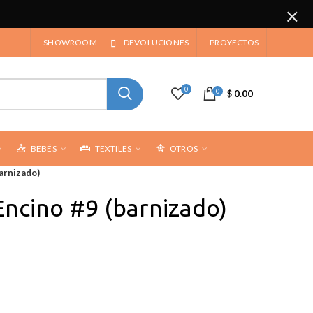
SHOWROOM
DEVOLUCIONES
PROYECTOS
0
0
$ 0.00
BEBÉS
TEXTILES
OTROS
arnizado)
Encino #9 (barnizado)