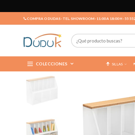
COMPRA O DUDAS · TEL. SHOWROOM · 11:00 A 18:00 H · 55 55
COLECCIONES
SILLAS