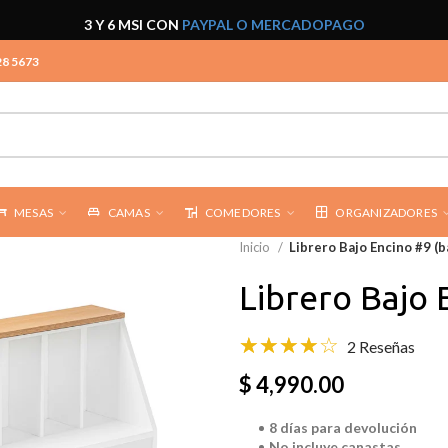
3 Y 6 MSI CON
PAYPAL O MERCADOPAGO
28 5673
MESAS
CAMAS
COMEDORES
ORGANIZADORES
Inicio
Librero Bajo Encino #9 (b
Librero Bajo 
2 Reseñas
$ 4,990.00
8 días para devolución
No incluye canastas