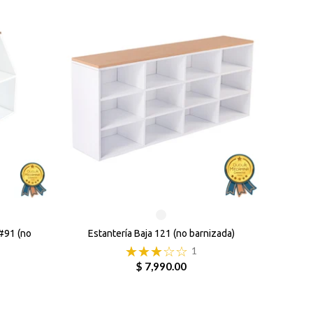
#91 (no
Estantería Baja 121 (no barnizada)
Est
1
$ 7,990.00