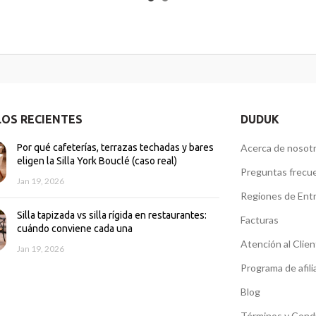
LOS RECIENTES
DUDUK
Por qué cafeterías, terrazas techadas y bares
Acerca de nosot
eligen la Silla York Bouclé (caso real)
Preguntas frecu
Jan 19, 2026
Regiones de Ent
Silla tapizada vs silla rígida en restaurantes:
Facturas
cuándo conviene cada una
Atención al Clie
Jan 19, 2026
Programa de afili
Blog
Términos y Cond