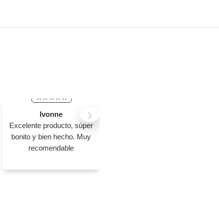
Ivonne
Jovanna Janely
❯
Excelente producto, súper
Me encantaron las mesas
bonito y bien hecho. Muy
y sillas. Los colores me
recomendable
encantaron, ojalá pudieran
agregar el ...