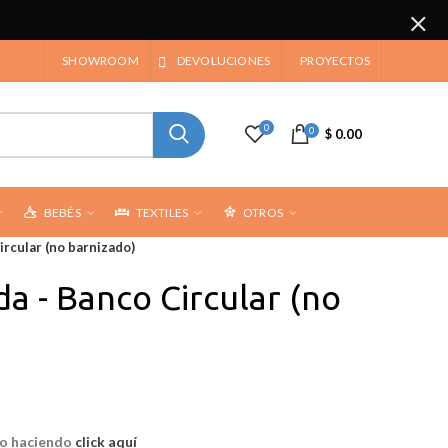
SHOWROOM
DEVOLUCIONES
PROYECTOS
0
0
$ 0.00
BEBÉS
TEXTILES
OTROS
rcular (no barnizado)
a - Banco Circular (no
ado haciendo
click aquí