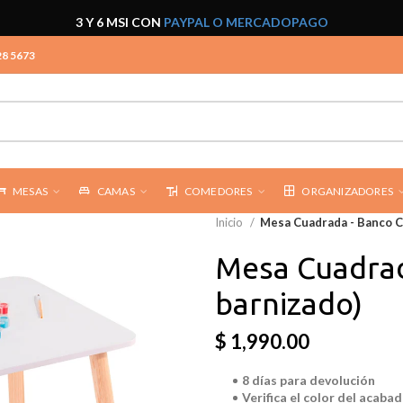
3 Y 6 MSI CON
PAYPAL O MERCADOPAGO
28 5673
MESAS
CAMAS
COMEDORES
ORGANIZADORES
Inicio
Mesa Cuadrada - Banco Ci
Mesa Cuadrad
barnizado)
$ 1,990.00
8 días para devolución
Verifica el color del acab