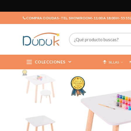
COMPRA O DUDAS · TEL. SHOWROOM · 11:00 A 18:00 H · 55 55
COLECCIONES
SILLAS