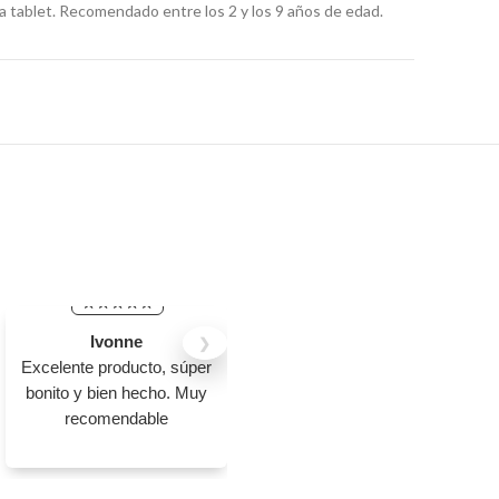
la tablet. Recomendado entre los 2 y los 9 años de edad.
Ivonne
Jovanna Janely
❯
Excelente producto, súper
Me encantaron las mesas
bonito y bien hecho. Muy
y sillas. Los colores me
recomendable
encantaron, ojalá pudieran
agregar el ...