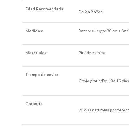
Edad Recomendada:
De 2 a 9 años.
Medidas:
Banco: •
Largo: 30 cm • An
Materiales:
Pino/Melamina
Tiempo de envío:
banco
Envío gratis/De 10 a 15 días
y mesa infantil
Garantía:
banco y mesa
90 días naturales por defect
infantil