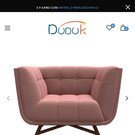
3 Y 6 MSI CON
PAYPAL O MERCADOPAGO
0
0