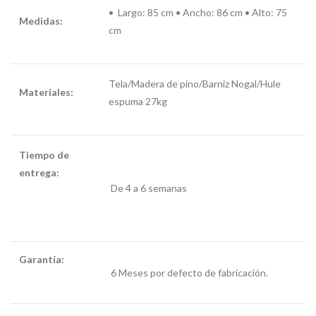
•
Largo: 85 cm • Ancho: 86 cm • Alto: 75
Medidas:
cm
Tela/Madera de pino/Barniz Nogal/Hule
Materiales:
espuma 27kg
Tiempo de
entrega:
sofa
De 4 a 6 semanas
para lactancia
materna
Garantía:
sofa
para lactancia
6 Meses por defecto de fabricación.
materna