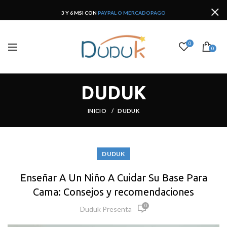
3 Y 6 MSI CON
PAYPAL O MERCADOPAGO
0
0
DUDUK
INICIO
DUDUK
DUDUK
Enseñar A Un Niño A Cuidar Su Base Para
Cama: Consejos y recomendaciones
0
Duduk Presenta