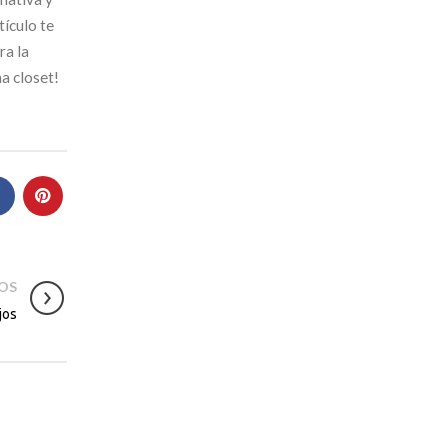
tículo te
ra la
a closet!
JOS
jos