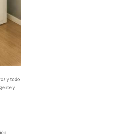
ros y todo
igente y
ión