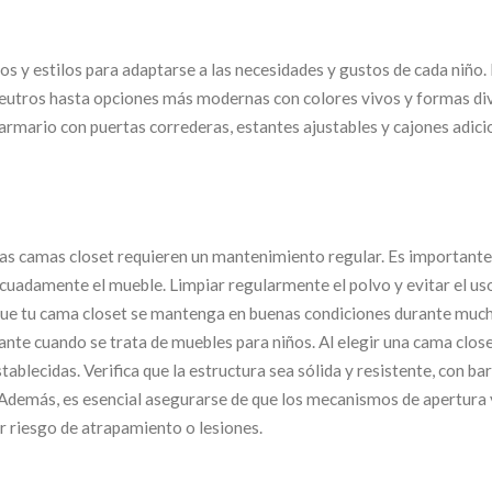
os y estilos para adaptarse a las necesidades y gustos de cada niño
eutros hasta opciones más modernas con colores vivos y formas div
rmario con puertas correderas, estantes ajustables y cajones adici
las camas closet requieren un mantenimiento regular. Es importante
decuadamente el mueble. Limpiar regularmente el polvo y evitar el us
que tu cama closet se mantenga en buenas condiciones durante muc
nte cuando se trata de muebles para niños. Al elegir una cama close
blecidas. Verifica que la estructura sea sólida y resistente, con bar
 Además, es esencial asegurarse de que los mecanismos de apertura 
r riesgo de atrapamiento o lesiones.