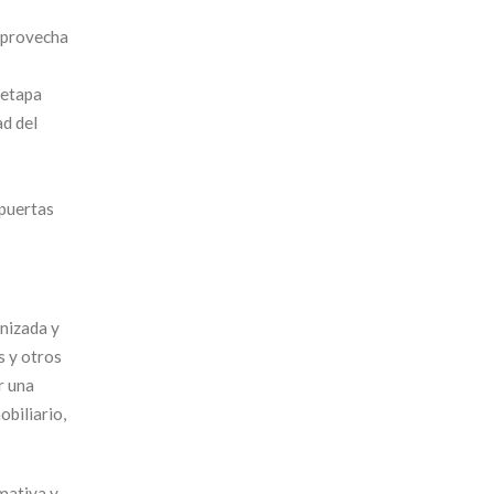
 aprovecha
 etapa
ad del
 puertas
anizada y
s y otros
r una
obiliario,
mativa y