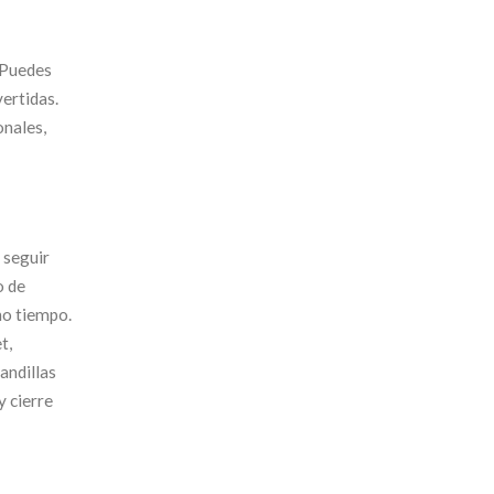
. Puedes
ertidas.
onales,
 seguir
o de
ho tiempo.
t,
andillas
y cierre