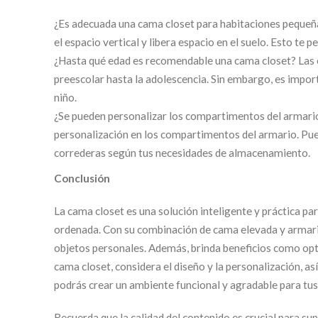
¿Es adecuada una cama closet para habitaciones pequeña
el espacio vertical y libera espacio en el suelo. Esto te
¿Hasta qué edad es recomendable una cama closet? Las c
preescolar hasta la adolescencia. Sin embargo, es import
niño.
¿Se pueden personalizar los compartimentos del armario
personalización en los compartimentos del armario. Puede
correderas según tus necesidades de almacenamiento.
Conclusión
La cama closet es una solución inteligente y práctica pa
ordenada. Con su combinación de cama elevada y armario
objetos personales. Además, brinda beneficios como opti
cama closet, considera el diseño y la personalización, as
podrás crear un ambiente funcional y agradable para tus 
Recuerda que la calidad del contenido es crucial para 