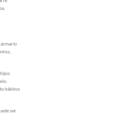
arte
pa,
l armario
entos,
hijos
elo.
do hábitos
puede ser