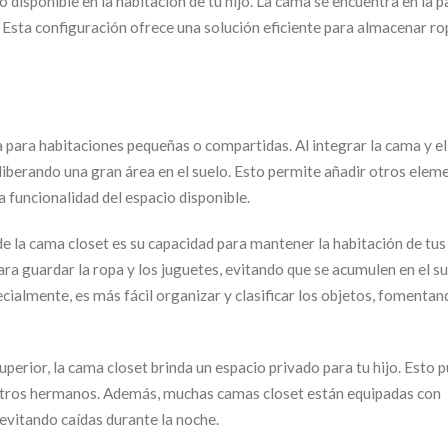
disponible en la habitación de tu hijo. La cama se encuentra en la p
a. Esta configuración ofrece una solución eficiente para almacenar ro
a para habitaciones pequeñas o compartidas. Al integrar la cama y e
, liberando una gran área en el suelo. Esto permite añadir otros elem
 funcionalidad del espacio disponible.
e la cama closet es su capacidad para mantener la habitación de tus 
ra guardar la ropa y los juguetes, evitando que se acumulen en el su
almente, es más fácil organizar y clasificar los objetos, fomentan
superior, la cama closet brinda un espacio privado para tu hijo. Esto 
otros hermanos. Además, muchas camas closet están equipadas con
evitando caídas durante la noche.