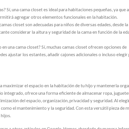
s? Sí, una cama closet es ideal para habitaciones pequeñas, ya que
 permitirá agregar otros elementos funcionales en la habitación.
amas closet son adecuadas para niños de diversas edades, desde la
ante considerar la altura y seguridad de la cama en función de la ed
 en una cama closet? Sí, muchas camas closet ofrecen opciones de
s ajustar los estantes, añadir cajones adicionales o incluso elegir
ra maximizar el espacio en la habitación de tu hijo y mantenerla org
 integrado, ofrece una forma eficiente de almacenar ropa, juguete
mización del espacio, organización, privacidad y seguridad. Al elegi
í como el mantenimiento y la seguridad. Con esta versátil pieza de m
hijos.
superar a otros artículos en Google. Hemos abordado de manera infor