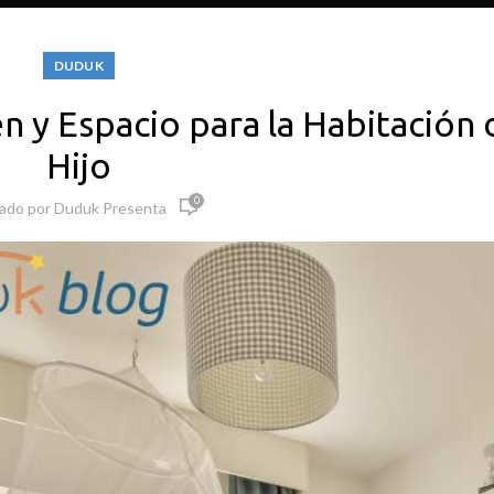
DUDUK
 y Espacio para la Habitación 
Hijo
0
cado por
Duduk Presenta