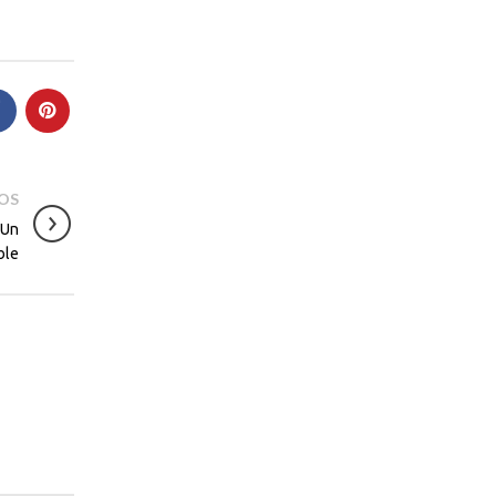
JOS
 Un
ble