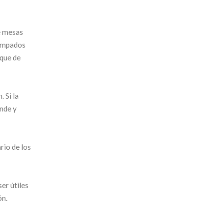
de mesas
tampados
oque de
 Si la
ande y
rio de los
er útiles
ón.