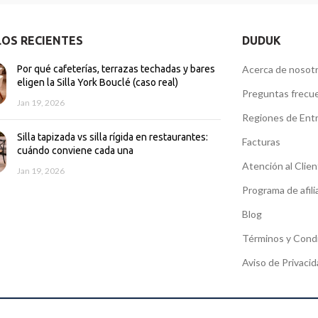
LOS RECIENTES
DUDUK
Por qué cafeterías, terrazas techadas y bares
Acerca de nosot
eligen la Silla York Bouclé (caso real)
Preguntas frecu
Jan 19, 2026
Regiones de Ent
Silla tapizada vs silla rígida en restaurantes:
Facturas
cuándo conviene cada una
Atención al Clie
Jan 19, 2026
Programa de afili
Blog
Términos y Cond
Aviso de Privaci