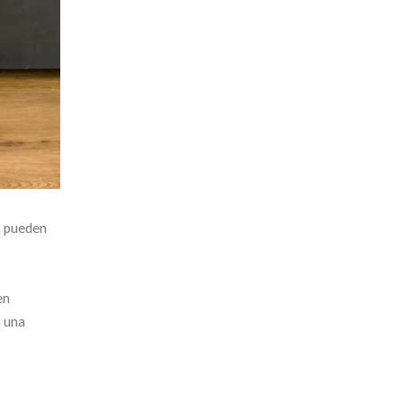
o pueden
en
á una