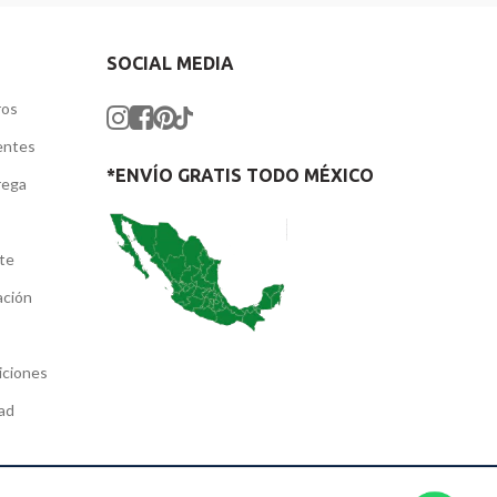
SOCIAL MEDIA
ros
entes
*ENVÍO GRATIS TODO MÉXICO
rega
nte
ación
iciones
dad