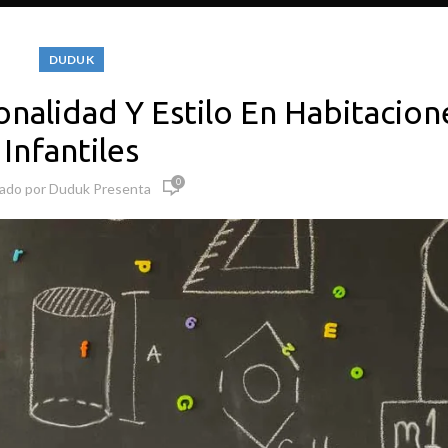
DUDUK
onalidad Y Estilo En Habitacion
Infantiles
0
cado por
Duduk Presenta