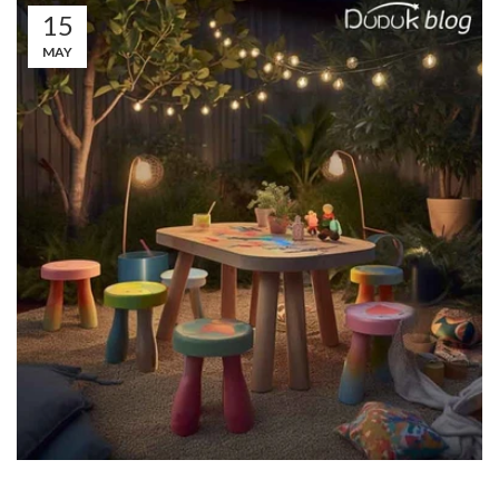
15
MAY