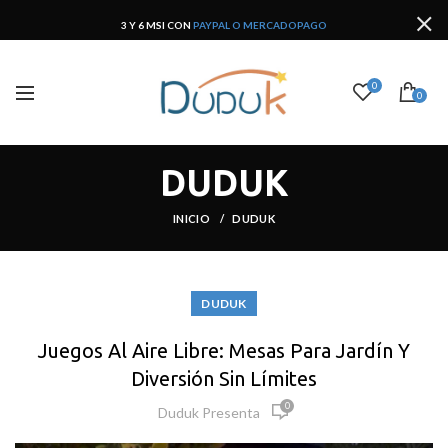
3 Y 6 MSI CON
PAYPAL O MERCADOPAGO
0
0
DUDUK
INICIO
DUDUK
DUDUK
Juegos Al Aire Libre: Mesas Para Jardín Y
Diversión Sin Límites
0
Duduk Presenta