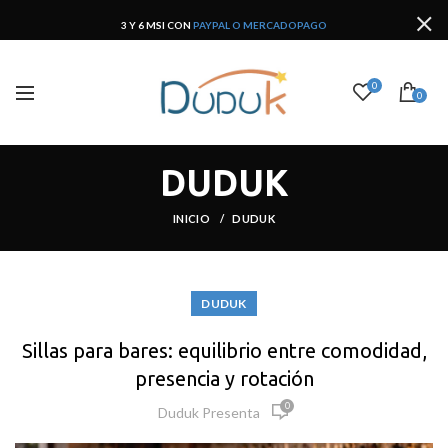
3 Y 6 MSI CON
PAYPAL O MERCADOPAGO
0
0
DUDUK
INICIO
DUDUK
DUDUK
Sillas para bares: equilibrio entre comodidad,
presencia y rotación
0
Duduk Presenta