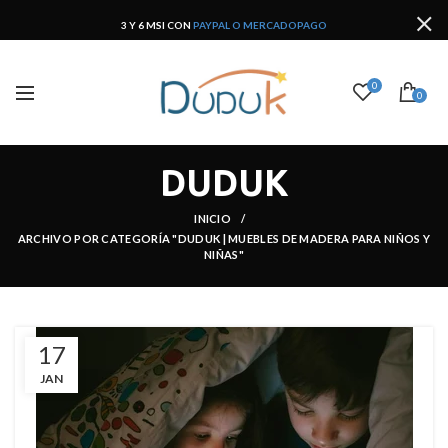
3 Y 6 MSI CON
PAYPAL O MERCADOPAGO
0
0
DUDUK
INICIO
ARCHIVO POR CATEGORÍA
"DUDUK | MUEBLES DE MADERA PARA NIÑOS Y
NIÑAS"
17
JAN