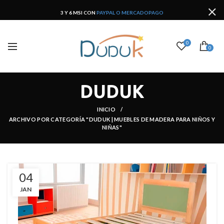
3 Y 6 MSI CON
PAYPAL O MERCADOPAGO
0
0
DUDUK
INICIO
ARCHIVO POR CATEGORÍA
"DUDUK | MUEBLES DE MADERA PARA NIÑOS Y
NIÑAS"
04
JAN