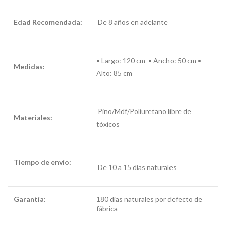
Edad Recomendada:
De 8 años en adelante
•
Largo: 120 cm • Ancho: 50 cm •
Medidas:
Alto: 85 cm
Pino/Mdf/
Poliuretano libre de
Materiales:
tóxicos
Tiempo de envío:
De 10 a 15 días naturales
Garantía:
comoda
180 días naturales por defecto de
para niña
fábrica