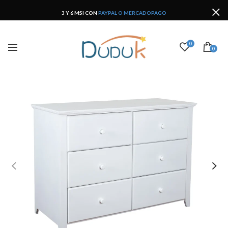
3 Y 6 MSI CON
PAYPAL O MERCADOPAGO
0
0