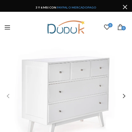
3 Y 6 MSI CON
PAYPAL O MERCADOPAGO
0
0