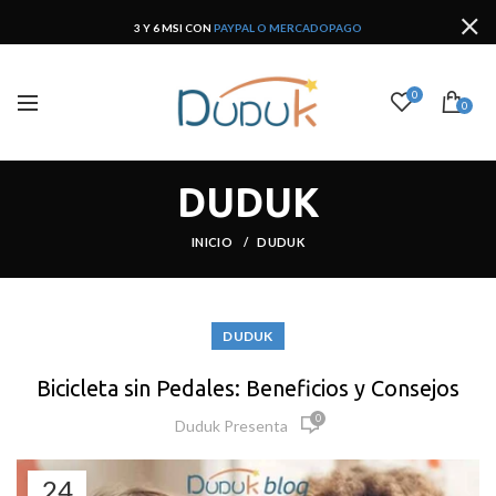
3 Y 6 MSI CON
PAYPAL O MERCADOPAGO
0
0
DUDUK
INICIO
DUDUK
DUDUK
Bicicleta sin Pedales: Beneficios y Consejos
0
Duduk Presenta
24