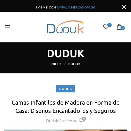
3 Y 6 MSI CON
PAYPAL O MERCADOPAGO
0
0
DUDUK
INICIO
DUDUK
DUDUK
Camas Infantiles de Madera en Forma de
Casa: Diseños Encantadores y Seguros
0
Duduk Presenta