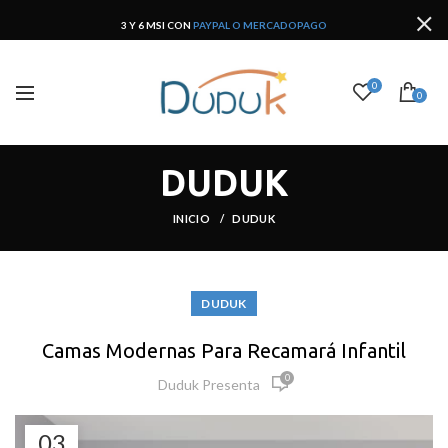
3 Y 6 MSI CON
PAYPAL O MERCADOPAGO
0
0
DUDUK
INICIO
DUDUK
DUDUK
Camas Modernas Para Recamará Infantil
0
Duduk Presenta
03