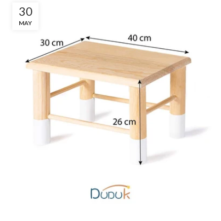
30
MAY