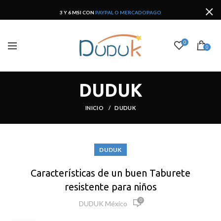
3 Y 6 MSI CON
PAYPAL O MERCADOPAGO
0
0
DUDUK
INICIO
DUDUK
DUDUK
Características de un buen Taburete
resistente para niños
0
DUDUK México