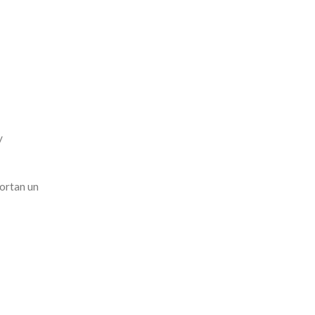
y
portan un