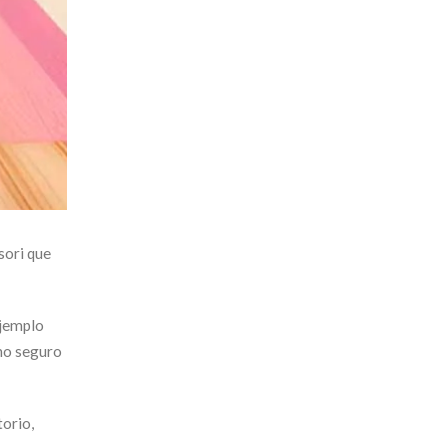
sori que
ejemplo
rno seguro
torio,