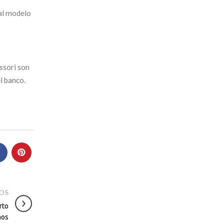
al modelo
ssori son
l banco.
JOS
rto
ños