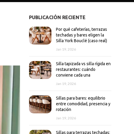
PUBLICACIÓN RECIENTE
Por qué cafeterías, terrazas
s
techadas y bares eligen la
Silla York Bouclé (caso real)
Jan 19, 2026
Silla tapizada vs silla rígida en
restaurantes: cuándo
conviene cada una
Jan 19, 2026
Sillas para bares: equilibrio
entre comodidad, presencia y
rotación
Jan 19, 2026
Sillas para terrazas techadas: