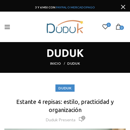
3 Y 6 MSI CON
PAYPAL O MERCADOPAGO
0
0
DUDUK
INICIO
DUDUK
DUDUK
Estante 4 repisas: estilo, practicidad y
organización
0
Duduk Presenta