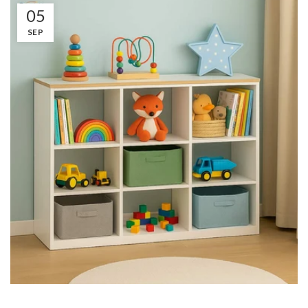
05
SEP