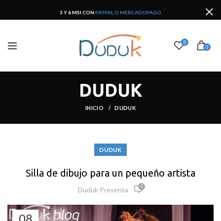
3 Y 6 MSI CON
PAYPAL O MERCADOPAGO
0
0
DUDUK
INICIO
DUDUK
DUDUK
Silla de dibujo para un pequeño artista
0
Duduk Presenta
08