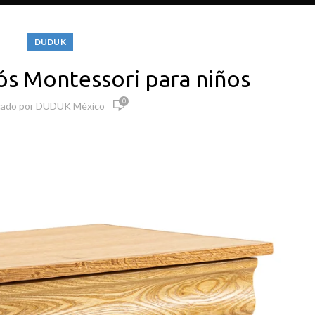
DUDUK
ós Montessori para niños
0
cado por
DUDUK México