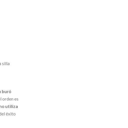
 silla
u buró
l orden es
no utiliza
del éxito