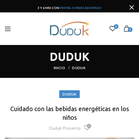
3 Y 6 MSI CON
PAYPAL O MERCADOPAGO
0
0
DUDUK
INICIO
DUDUK
DUDUK
Cuidado con las bebidas energéticas en los
niños
0
Duduk Presenta